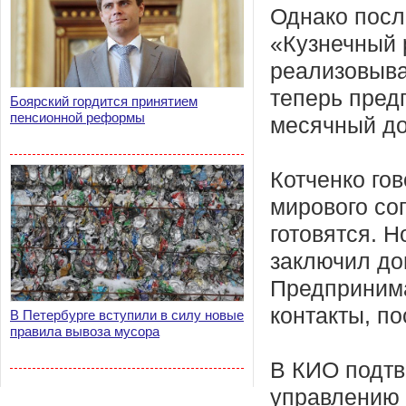
Однако посл
«Кузнечный 
реализовыва
теперь пред
Боярский гордится принятием
пенсионной реформы
месячный до
Котченко гов
мирового со
готовятся. Н
заключил до
Предпринима
контакты, по
В Петербурге вступили в силу новые
правила вывоза мусора
В КИО подтв
управлению 