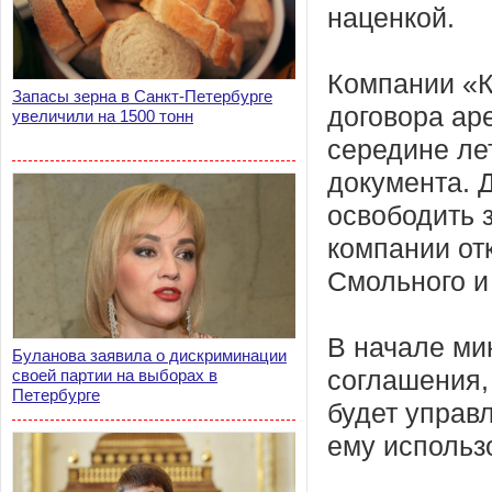
наценкой.
Компании «К
Запасы зерна в Санкт-Петербурге
договора ар
увеличили на 1500 тонн
середине лет
документа. 
освободить 
компании от
Смольного и 
В начале ми
Буланова заявила о дискриминации
своей партии на выборах в
соглашения,
Петербурге
будет управ
ему использ