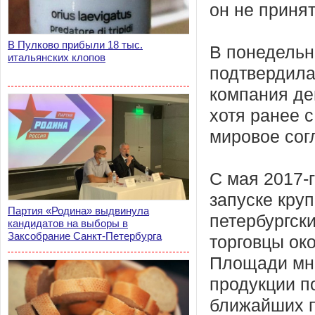
он не приня
В Пулково прибыли 18 тыс.
В понедельн
итальянских клопов
подтвердила
компания де
хотя ранее 
мировое сог
С мая 2017-
запуске кру
Партия «Родина» выдвинула
петербургск
кандидатов на выборы в
Заксобрание Санкт-Петербурга
торговцы ок
Площади мно
продукции п
ближайших п