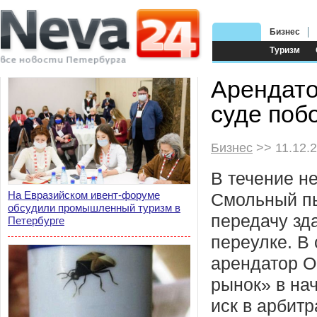
Бизнес
Туризм
Арендато
суде поб
Бизнес
>> 11.12.
В течение н
На Евразийском ивент-форуме
Смольный пы
обсудили промышленный туризм в
передачу зд
Петербурге
переулке. В
арендатор 
рынок» в на
иск в арбитр