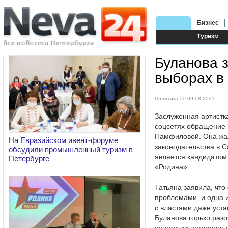
Бизнес
Туризм
Буланова 
выборах в
Политика
>> 09.08.2021
Заслуженная артистка
соцсетях обращение 
Памфиловой. Она жа
На Евразийском ивент-форуме
законодательства в С
обсудили промышленный туризм в
является кандидатом 
Петербурге
«Родина».
Татьяна заявила, что
проблемами, и одна и
с властями даже уст
Буланова горько разо