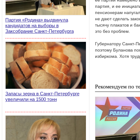
ее партии намерено в
партия, и ее инициат
пенсионерам напугал
не дают сделать зако
Партия «Родина» выдвинула
тысячу плакатов и ба
кандидатов на выборы в
Заксобрание Санкт-Петербурга
это без проблем.
Губернатору Санкт-П
поэтому Буланова по
избиркома. Хотя трудн
Рекомендуем по те
Запасы зерна в Санкт-Петербурге
увеличили на 1500 тонн