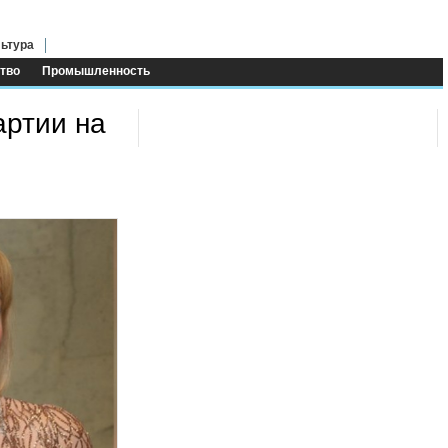
ьтура
тво
Промышленность
артии на