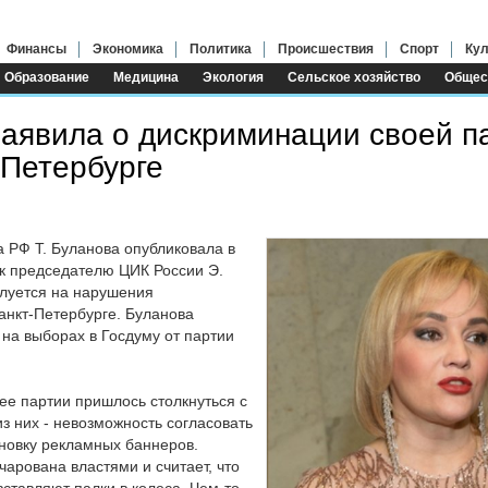
Финансы
Экономика
Политика
Происшествия
Спорт
Кул
Образование
Медицина
Экология
Сельское хозяйство
Общес
заявила о дискриминации своей п
 Петербурге
 РФ Т. Буланова опубликовала в
к председателю ЦИК России Э.
луется на нарушения
анкт-Петербурге. Буланова
на выборах в Госдуму от партии
 ее партии пришлось столкнуться с
з них - невозможность согласовать
ановку рекламных баннеров.
чарована властями и считает, что