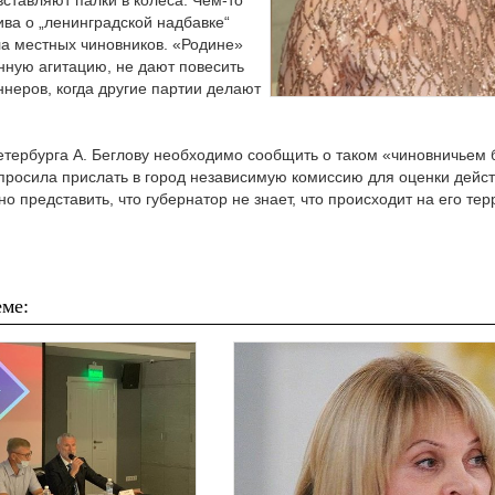
ставляют палки в колеса. Чем-то
ива о „ленинградской надбавке“
а местных чиновников. «Родине»
нную агитацию, не дают повесить
ннеров, когда другие партии делают
етербурга А. Беглову необходимо сообщить о таком «чиновничьем 
просила прислать в город независимую комиссию для оценки дейст
о представить, что губернатор не знает, что происходит на его тер
ме: