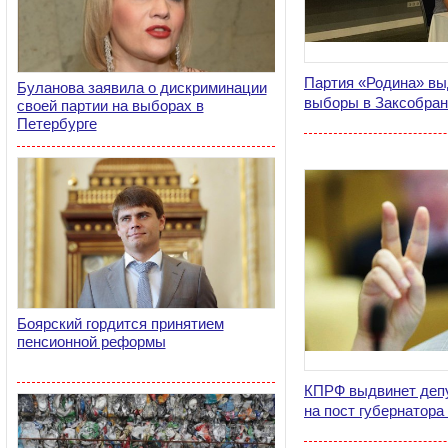
Партия «Родина» вы
Буланова заявила о дискриминации
выборы в Заксобран
своей партии на выборах в
Петербурге
Боярский гордится принятием
пенсионной реформы
КПРФ выдвинет депу
на пост губернатора