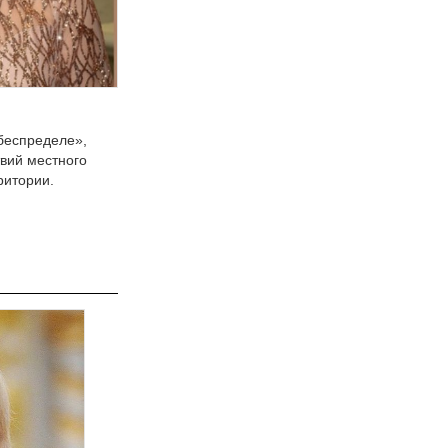
беспределе»,
вий местного
ритории.