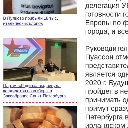
делегация У
готовности г
В Пулково прибыли 18 тыс.
Европы по фу
итальянских клопов
города, и вс
Руководитель
Пуассон отм
представите
является од
2020 г. Буд
Партия «Родина» выдвинула
пройдет в н
кандидатов на выборы в
Заксобрание Санкт-Петербурга
принимать о
примут сраз
Петербурга 
ирландском 