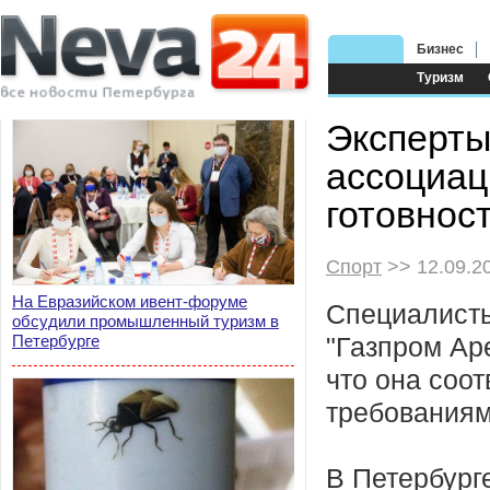
Бизнес
Туризм
Эксперты
ассоциац
готовнос
Спорт
>> 12.09.2
На Евразийском ивент-форуме
Специалист
обсудили промышленный туризм в
Петербурге
"Газпром Ар
что она соот
требованиям
В Петербург