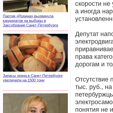
скорости не
а иногда на
Партия «Родина» выдвинула
установленн
кандидатов на выборы в
Заксобрание Санкт-Петербурга
Депутат нап
электродвиг
приравнивае
права катег
дорогам и т
Запасы зерна в Санкт-Петербурге
Отсутствие 
увеличили на 1500 тонн
тыс. руб., н
петербуржцы
электросамо
понятия не и