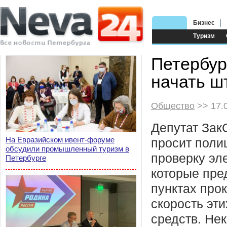
Бизнес
Туризм
Петербур
начать ш
Общество
>> 17.
Депутат Зак
На Евразийском ивент-форуме
просит поли
обсудили промышленный туризм в
проверку эл
Петербурге
которые пре
пунктах про
скорость эт
средств. Не