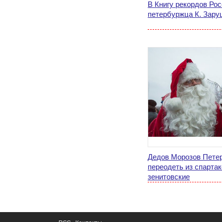
В Книгу рекордов Ро
петербуржца К. Зару
Дедов Морозов Пете
переодеть из спартак
зенитовские