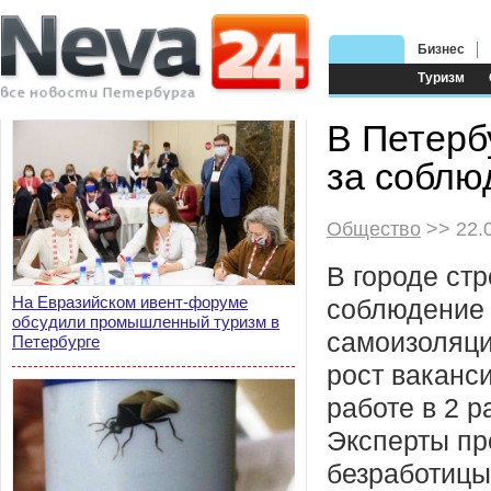
Бизнес
Туризм
В Петерб
за соблю
Общество
>> 22.
В городе стр
На Евразийском ивент-форуме
соблюдение
обсудили промышленный туризм в
самоизоляци
Петербурге
рост ваканс
работе в 2 р
Эксперты пр
безработицы