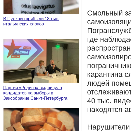
Смольный за
В Пулково прибыли 18 тыс.
самоизоляци
итальянских клопов
Погранслужб
где наблюда
распростран
самоизолиро
пограничник
карантина с
людей помещ
Партия «Родина» выдвинула
отслеживают
кандидатов на выборы в
Заксобрание Санкт-Петербурга
40 тыс. вид
находятся а
Нарушители 