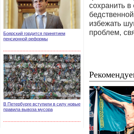
сохранить в
бедственной
избежать шу
проблем, св
Боярский гордится принятием
пенсионной реформы
Рекомендуе
В Петербурге вступили в силу новые
правила вывоза мусора