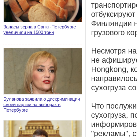
транспортиро
отбуксируют
Финляндии н
Запасы зерна в Санкт-Петербурге
грузового ко
увеличили на 1500 тонн
Несмотря на
не афиширует
Hongkong, к
направилось
сухогруза со
Буланова заявила о дискриминации
своей партии на выборах в
Что послужи
Петербурге
сухогруза, п
информирова
"рекламы", 