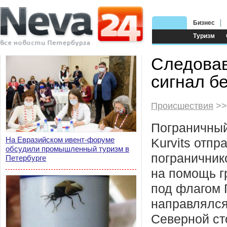
Бизнес
Туризм
Следовав
сигнал б
Происшествия
>>
Пограничный
На Евразийском ивент-форуме
Kurvits отпр
обсудили промышленный туризм в
пограничник
Петербурге
на помощь г
под флагом 
направлялся
Северной ст