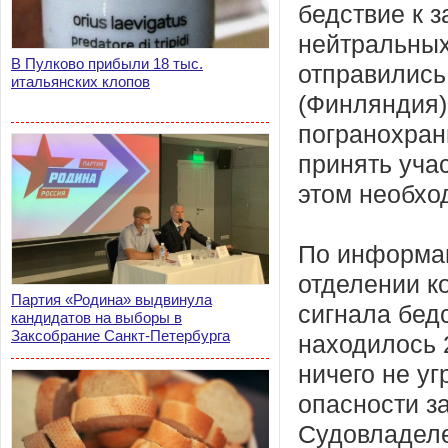
бедствие к з
нейтральных
В Пулково прибыли 18 тыс.
отправились
итальянских клопов
(Финляндия)
погранохран
принять учас
этом необхо
По информац
отделении к
Партия «Родина» выдвинула
сигнала бедс
кандидатов на выборы в
Заксобрание Санкт-Петербурга
находилось 
ничего не у
опасности з
Судовладеле