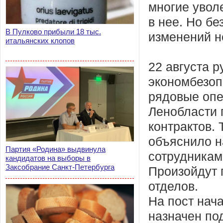
многие увол
в нее. Но бе
В Пулково прибыли 18 тыс.
изменений н
итальянских клопов
22 августа 
экономбезоп
рядовые опе
Ленобласти 
контрактов.
объяснило н
Партия «Родина» выдвинула
сотрудникам
кандидатов на выборы в
Заксобрание Санкт-Петербурга
Произойдут 
отделов.
На пост нач
назначен по