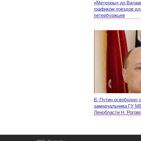
«Метеоры» до Валаа
графиком поездов дл
петербуржцев
В. Путин освободил 
замначальника ГУ М
Ленобласти Н. Рогово