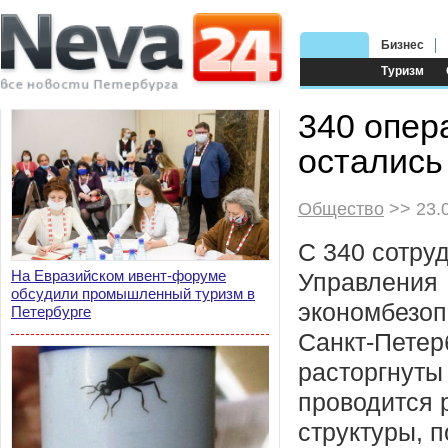
Бизнес
Туризм
340 опер
остались
Общество
>> 23.
С 340 сотру
На Евразийском ивент-форуме
Управления
обсудили промышленный туризм в
экономбезоп
Петербурге
Санкт-Петер
расторгнуты 
проводится 
структуры, п