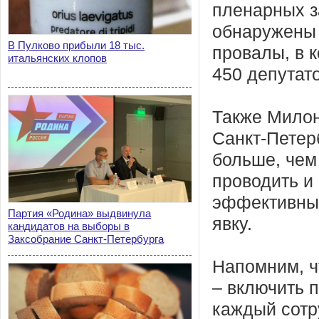
пленарных з
обнаружены п
В Пулково прибыли 18 тыс.
провалы, в 
итальянских клопов
450 депутато
Также Милон
Санкт-Петер
больше, чем
проводить и
эффективный
Партия «Родина» выдвинула
явку.
кандидатов на выборы в
Заксобрание Санкт-Петербурга
Напомним, ч
– включить п
каждый сотру