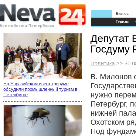
Бизнес
Туризм
Депутат 
Госдуму 
Политика
>> 30.0
В. Милонов с
На Евразийском ивент-форуме
Государстве
обсудили промышленный туризм в
нужно перем
Петербурге
Петербург, п
нижней пала
Охотском ря
Под фундам