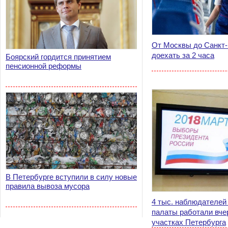
От Москвы до Санкт-
доехать за 2 часа
Боярский гордится принятием
пенсионной реформы
В Петербурге вступили в силу новые
правила вывоза мусора
4 тыс. наблюдателей
палаты работали вче
участках Петербурга