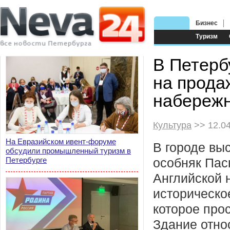
Бизнес
Туризм
В Петерб
на прода
набереж
Культура
>> 12.0
На Евразийском ивент-форуме
В городе вы
обсудили промышленный туризм в
Петербурге
особняк Пас
Английской 
историческое
которое прос
Здание отно