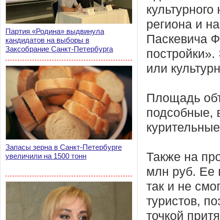
культурного
региона и н
Партия «Родина» выдвинула
Паскевича Ф
кандидатов на выборы в
Заксобрание Санкт-Петербурга
постройки».
или культур
Площадь объе
подсобные, 
курительные
Запасы зерна в Санкт-Петербурге
Также на пр
увеличили на 1500 тонн
млн руб. Ее
так и не см
туристов, п
точкой прит