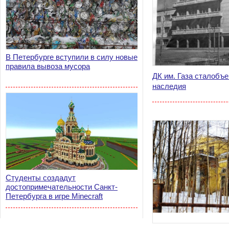
В Петербурге вступили в силу новые
правила вывоза мусора
ДК им. Газа сталобъе
наследия
Студенты создадут
достопримечательности Санкт-
Петербурга в игре Minecraft