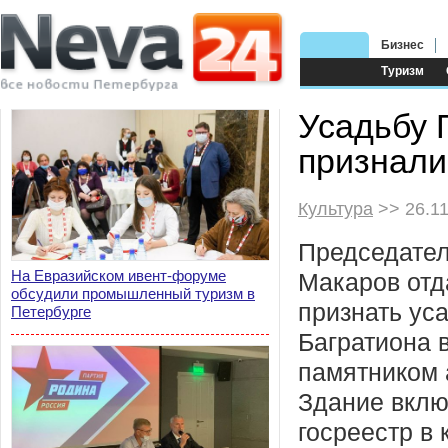
Бизнес
Туризм
Усадьбу 
признали
Культура
>> 26.11
Председате
На Евразийском ивент-форуме
Макаров отд
обсудили промышленный туризм в
признать ус
Петербурге
Багратиона в
памятником 
Здание вклю
госреестр в 