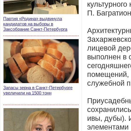
культурного
П. Багратион
Партия «Родина» выдвинула
кандидатов на выборы в
Заксобрание Санкт-Петербурга
Архитектурн
Захаржевско
лицевой дер
выполнен в 
сегодняшнег
помещений, 
служебной п
Запасы зерна в Санкт-Петербурге
увеличили на 1500 тонн
Приусадебны
сохранились
ивы, дубы).
элементами 