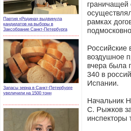
граничащей 
осуществлял
Партия «Родина» выдвинула
рамках дого
кандидатов на выборы в
Заксобрание Санкт-Петербурга
подмосковно
Российские 
воздушное п
вчера была 
340 в росси
Испании.
Запасы зерна в Санкт-Петербурге
увеличили на 1500 тонн
Начальник Н
С. Рыжков з
инспекторы 