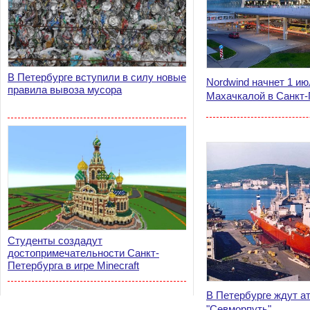
В Петербурге вступили в силу новые
Nordwind начнет 1 и
правила вывоза мусора
Махачкалой в Санкт
Студенты создадут
достопримечательности Санкт-
Петербурга в игре Minecraft
В Петербурге ждут а
"Севморпуть"