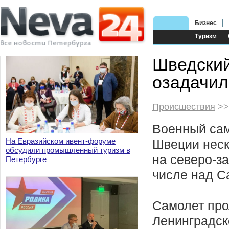
Бизнес
Туризм
Шведский
озадачил
Происшествия
>>
Военный сам
На Евразийском ивент-форуме
Швеции неск
обсудили промышленный туризм в
на северо-за
Петербурге
числе над С
Самолет про
Ленинградск