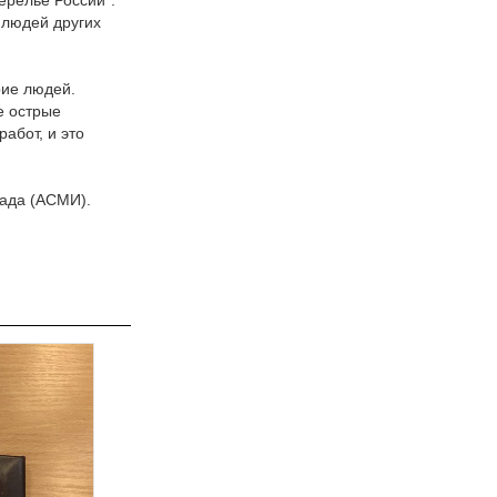
ерелье России".
 людей других
рие людей.
е острые
абот, и это
пада (АСМИ).