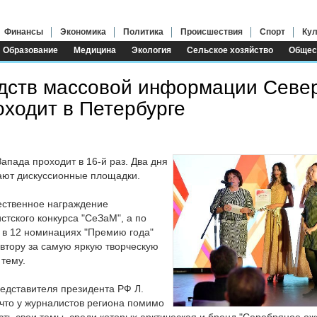
Финансы
Экономика
Политика
Происшествия
Спорт
Кул
Образование
Медицина
Экология
Сельское хозяйство
Общес
дств массовой информации Севе
оходит в Петербурге
пада проходит в 16-й раз. Два дня
ают дискуссионные площадки.
ественное награждение
тского конкурса "СеЗаМ", а по
 в 12 номинациях "Премию года"
втору за самую яркую творческую
тему.
едставителя президента РФ Л.
 что у журналистов региона помимо