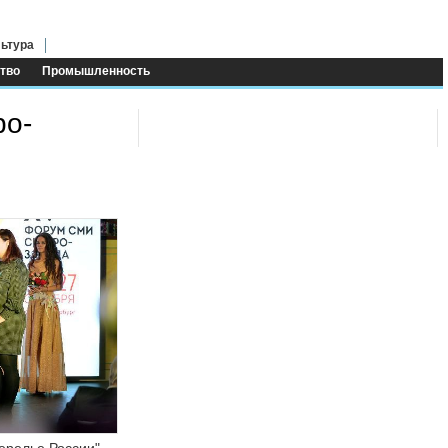
ьтура
тво
Промышленность
ро-