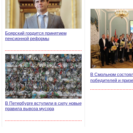
Боярский гордится принятием
пенсионной реформы
В Смольном состоял
победителей и приз
В Петербурге вступили в силу новые
правила вывоза мусора