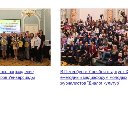
ось награждение
В Петербурге 7 ноября стартует XI
еров Универсиады
ежегодный медиафорум молодых
журналистов "Диалог культур"