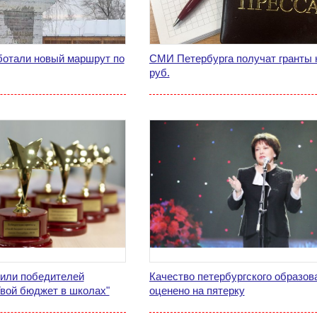
ботали новый маршрут по
СМИ Петербурга получат гранты 
руб.
дили победителей
Качество петербургского образов
Твой бюджет в школах"
оценено на пятерку