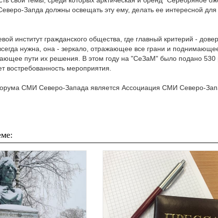
сть свои темы, среди которых арктическая и бренд "Серебряное ож
еверо-Запда должны освещать эту ему, делать ее интересной для
вой институт гражданского общества, где главный критерий - дове
всегда нужна, она - зеркало, отражающее все грани и поднимающе
ющее пути их решения. В этом году на "СеЗаМ" было подано 530 р
ет востребованность мероприятия.
Форума СМИ Северо-Запада является Ассоциация СМИ Северо-За
ме: