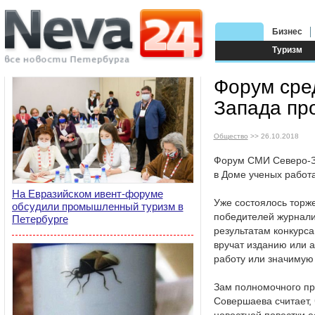
Бизнес
Туризм
Форум сре
Запада пр
Общество
>> 26.10.2018
Форум СМИ Северо-За
в Доме ученых работ
На Евразийском ивент-форуме
Уже состоялось торж
обсудили промышленный туризм в
победителей журналис
Петербурге
результатам конкурса
вручат изданию или а
работу или значимую 
Зам полномочного пр
Совершаева считает,