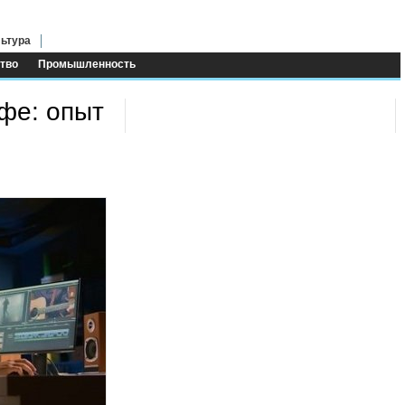
ьтура
тво
Промышленность
фе: опыт