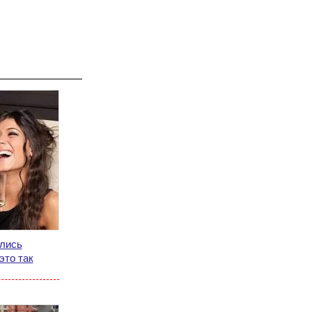
ились
это так