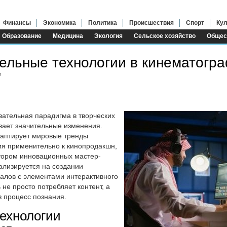
Финансы
Экономика
Политика
Происшествия
Спорт
Кул
Образование
Медицина
Экология
Сельское хозяйство
Общес
ельные технологии в кинематогра
"
ательная парадигма в творческих
вает значительные изменения.
 адаптирует мировые тренды
ия применительно к кинопродакшн,
тором инновационных мастер-
ализируется на создании
алов с элементами интерактивного
 не просто потребляет контент, а
в процесс познания.
ехнологии