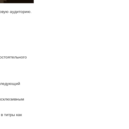
овую аудиторию.
остоятельного
 следующий
эксклюзивным
в титры как