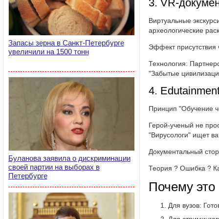
3. VR-докуме
Виртуальные экскурс
археологические раск
Запасы зерна в Санкт-Петербурге
Эффект присутствия 
увеличили на 1500 тонн
Технология: Партнер
"Забытые цивилизаци
4. Edutainmen
Принцип "Обучение ч
Герой-ученый не прос
"Вирусологи" ищет ва
Документальный стор
Буланова заявила о дискриминации
своей партии на выборах в
Теория ? Ошибка ? К
Петербурге
Почему это
Для вузов: Гот