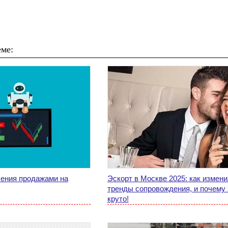
ме:
ения продажами на
Эскорт в Москве 2025: как измен
тренды сопровождения, и почему 
круто!