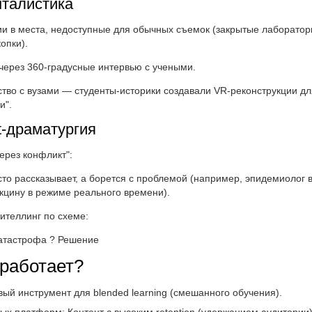
нталистика
ии в места, недоступные для обычных съемок (закрытые лаборатор
опки).
через 360-градусные интервью с учеными.
ство с вузами — студенты-историки создавали VR-реконструкции д
и".
t-драматургия
ерез конфликт":
то рассказывает, а борется с проблемой (например, эпидемиолог 
кцину в режиме реального времени).
ителлинг по схеме:
атастрофа ? Решение
 работает?
овый инструмент для blended learning (смешанного обучения).