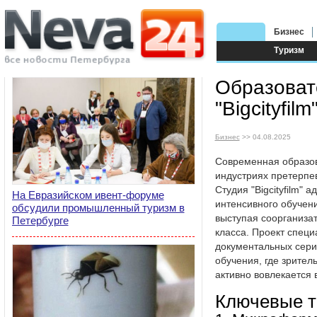
Бизнес
Туризм
Образоват
"Bigcityfilm
Бизнес
>> 04.08.2025
Современная образов
индустриях претерпе
Студия "Bigcityfilm"
На Евразийском ивент-форуме
интенсивного обучен
обсудили промышленный туризм в
выступая соорганиза
Петербурге
класса. Проект специ
документальных сери
обучения, где зритель
активно вовлекается 
Ключевые т