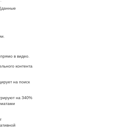
.
 (данные
ии.
 прямо в видео.
ельного контента
цирует на поиск
стрируют на 340%
рматами
т
еативной