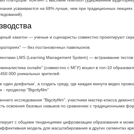
ых платформ: Контент с высоким retention (удержанием аудитории)
Знания усваиваются на 68% лучше, чем при традиционных лекциях
ледований).
зводства
арный хакатон — ученые и сценаристы совместно проектируют сер
ораториях" — без постановочных павильонов.
ементами LMS (Learning Management System) — встраивание тестов
миналистика онлайн" (совместно с МГУ) вошел в топ-10 образоват
с 450 000 уникальных зрителей.
е один докфильм', а создать среду, где каждая минута видео прово
 - продюсер "Bigcityfilm"
еннего исследования "Bigcityfilm", участники мастер-класса демон
сть освоения базовых навыков по сравнению с традиционными фо
лирует с общими тенденциями цифровизации образования и може
 эффективная модель для масштабирования в других сегментах кр