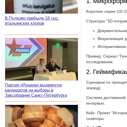
1. Микроформ
Короткие серии (10-
В Пулково прибыли 18 тыс.
Структура "3D-погруж
итальянских клопов
Документальная
Визуализация 
Интерактивные 
Пример: Сериал "Ген
исследования.
2. Геймифика
Сценарии по принципу
Партия «Родина» выдвинула
эпизод).
кандидатов на выборы в
Заксобрание Санкт-Петербурга
Система достижений 
интервью.
Кейс: Проект "Истори
соавторы.