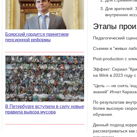
Для стримингов
Для зрителей: 
внутренних исс
Этапы прои
Боярский гордится принятием
Педагогический сцен
пенсионной реформы
Съемки в "живых лаб
Post-production с эл
Эффект: Сериал "Кри
на Wink в 2023 году 
"Цель — не снять 'ещ
знаний" Игнат Карахан
По результатам внутр
В Петербурге вступили в силу новые
более высокую скоро
правила вывоза мусора
обучения.
Данный подход корре
рассматриваться как