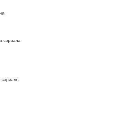
ии,
ля сериала
в сериале