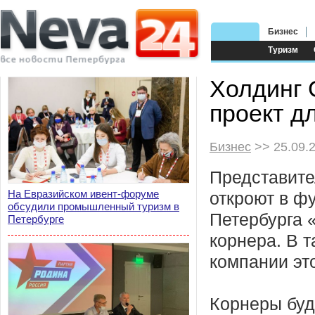
Бизнес
Туризм
Холдинг 
проект д
Бизнес
>> 25.09.
Представител
На Евразийском ивент-форуме
откроют в фу
обсудили промышленный туризм в
Петербурга 
Петербурге
корнера. В 
компании эт
Корнеры буд