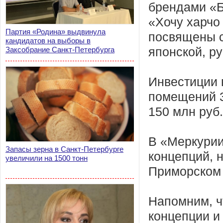
брендами «Б
«Хочу харчо 
Партия «Родина» выдвинула
посвящены с
кандидатов на выборы в
Заксобрание Санкт-Петербурга
японской, ру
Инвестиции 
помещений 3
150 млн руб
В «Меркурии
Запасы зерна в Санкт-Петербурге
концепций, н
увеличили на 1500 тонн
Приморском 
Напомним, ч
концепции и