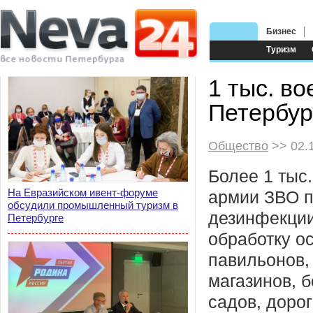
Бизнес
Туризм
1 тыс. в
Петербур
Общество
>> 02.
Более 1 тыс
На Евразийском ивент-форуме
армии ЗВО п
обсудили промышленный туризм в
дезинфекции
Петербурге
обработку о
павильонов,
магазинов, 
садов, доро