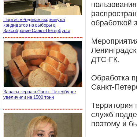
пользования
распростран
Партия «Родина» выдвинула
обработкой 
кандидатов на выборы в
Заксобрание Санкт-Петербурга
Мероприятия
Ленинградск
ДТС-ГК.
Обработка п
Санкт-Петерб
Запасы зерна в Санкт-Петербурге
увеличили на 1500 тонн
Территория 
служб подде
поэтому и б