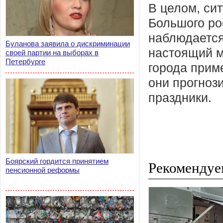
В целом, си
Большого ро
наблюдается
Буланова заявила о дискриминации
настоящий м
своей партии на выборах в
Петербурге
города приме
они прогноз
праздники.
Боярский гордится принятием
Рекомендуе
пенсионной реформы