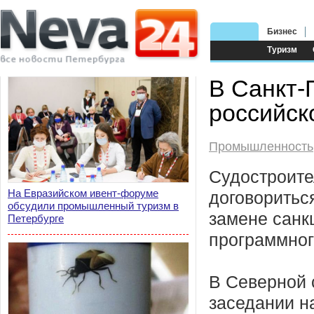
Бизнес
Туризм
В Санкт-
российск
Промышленность
Судостроите
На Евразийском ивент-форуме
договоритьс
обсудили промышленный туризм в
замене санк
Петербурге
программног
В Северной 
заседании н