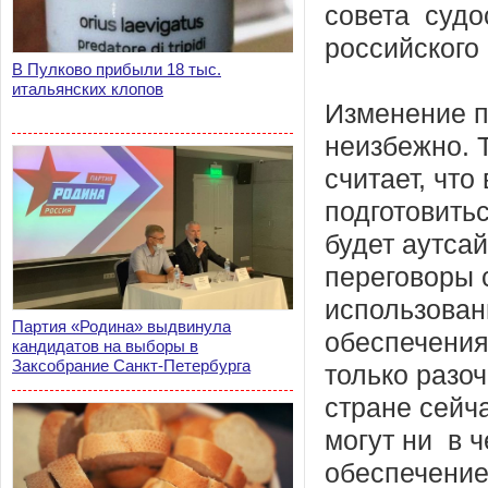
совета судо
российского
В Пулково прибыли 18 тыс.
итальянских клопов
Изменение п
неизбежно. 
считает, что
подготовитьс
будет аутса
переговоры 
использован
Партия «Родина» выдвинула
обеспечения
кандидатов на выборы в
Заксобрание Санкт-Петербурга
только разо
стране сейча
могут ни в 
обеспечение