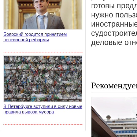
готовы пред
нужно польз
иностранные
судостроите
Боярский гордится принятием
пенсионной реформы
деловые отн
Рекомендуе
В Петербурге вступили в силу новые
правила вывоза мусора