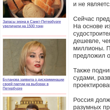
и не являет
Сейчас пред
Запасы зерна в Санкт-Петербурге
На основе и
увеличили на 1500 тонн
судостроите
дешевле, чем
миллионы. 
предложил о
Также подни
судами, раз
Буланова заявила о дискриминации
своей партии на выборах в
проектирова
Петербурге
Россия долж
разумных пр