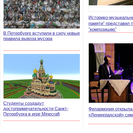
Историко-музыкальны
памяти" представил 
"композицию"
В Петербурге вступили в силу новые
правила вывоза мусора
Студенты создадут
достопримечательности Санкт-
Филармония открыла
Петербурга в игре Minecraft
«Ленинградской» си