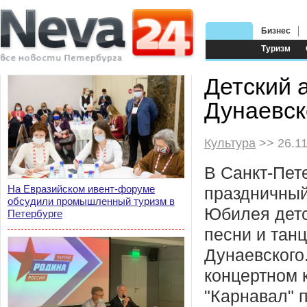
Бизнес
Туризм
Детский 
Дунаевск
Культура
>> 26.11
В Санкт-Пет
На Евразийском ивент-форуме
праздничный
обсудили промышленный туризм в
Юбилея детс
Петербурге
песни и танц
Дунаевского.
концертном 
"Карнавал" 