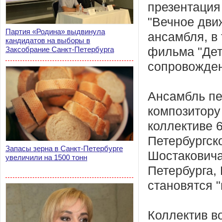
презентация
"Вечное дви
Партия «Родина» выдвинула
ансамбля, в
кандидатов на выборы в
Заксобрание Санкт-Петербурга
фильма "Дет
сопровожден
Ансамбль пе
композитору 
коллективе 
Петербургск
Запасы зерна в Санкт-Петербурге
Шостаковича
увеличили на 1500 тонн
Петербурга,
становятся 
Коллектив в