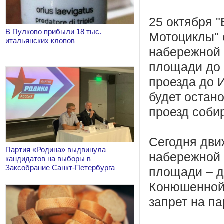
25 октября "
В Пулково прибыли 18 тыс.
Мотоциклы" с
итальянских клопов
набережной 
площади до 
проезда до 
будет остан
проезд собир
Сегодня дви
Партия «Родина» выдвинула
набережной 
кандидатов на выборы в
Заксобрание Санкт-Петербурга
площади – д
Конюшенной,
запрет на па