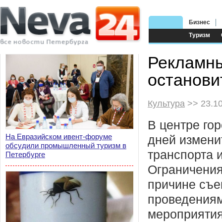
Бизнес
Туризм
Рекламны
останови
Культура
>> 23.1
В центре гор
На Евразийском ивент-форуме
дней измени
обсудили промышленный туризм в
транспорта и
Петербурге
Ограничения
причине съе
проведениям
мероприятия