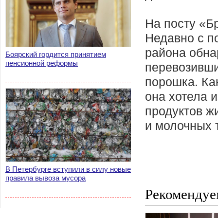
На посту «Б
Недавно с п
района обна
Боярский гордится принятием
пенсионной реформы
перевозивши
порошка. Ка
она хотела 
продуктов ж
и молочных 
В Петербурге вступили в силу новые
правила вывоза мусора
Рекомендуе