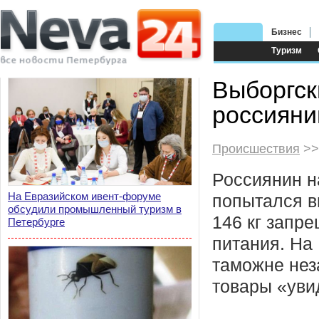
Бизнес
Туризм
Выборгск
россияни
Происшествия
>>
Россиянин н
На Евразийском ивент-форуме
попытался в
обсудили промышленный туризм в
146 кг запр
Петербурге
питания. На
таможне не
товары «уви