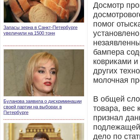
Досмотр про
досмотровог
помог отыск
Запасы зерна в Санкт-Петербурге
установлено
увеличили на 1500 тонн
незаявленны
бампера сод
ковриками и 
других техн
молочная пр
В общей сло
Буланова заявила о дискриминации
своей партии на выборах в
товара, вес 
Петербурге
признал дан
подлежащей 
дело по ста