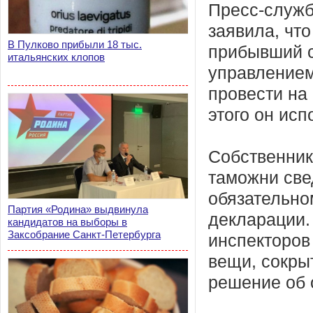
Пресс-служб
заявила, чт
В Пулково прибыли 18 тыс.
прибывший с
итальянских клопов
управлением
провести на
этого он ис
Собственник
таможни све
обязательно
Партия «Родина» выдвинула
декларации.
кандидатов на выборы в
Заксобрание Санкт-Петербурга
инспекторов
вещи, сокры
решение об 