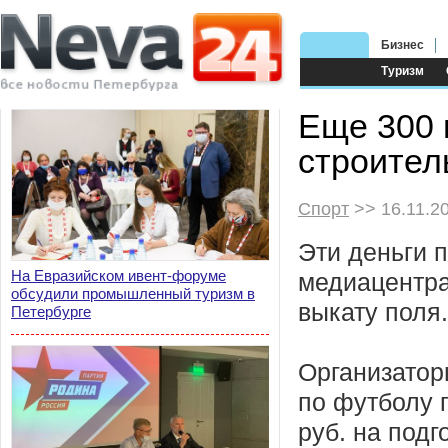
Бизнес
Туризм
Еще 300 
строител
Спорт
>> 16.11.2
Эти деньги 
На Евразийском ивент-форуме
медиацентр
обсудили промышленный туризм в
выкату поля.
Петербурге
Организатор
по футболу 
руб. на подг