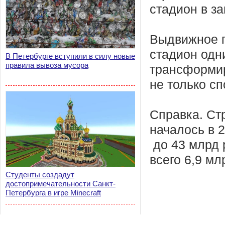
стадион в за
Выдвижное п
стадион одн
В Петербурге вступили в силу новые
правила вывоза мусора
трансформир
не только с
Справка. Ст
началось в 2
до 43 млрд 
всего 6,9 мл
Студенты создадут
достопримечательности Санкт-
Петербурга в игре Minecraft