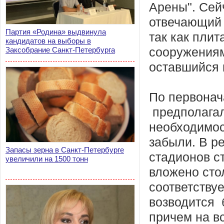
Арены". Сей
отвечающий 
Партия «Родина» выдвинула
так как пли
кандидатов на выборы в
Заксобрание Санкт-Петербурга
сооружениям
оставшийся 
По первонач
предполагал
необходимост
забыли. В ре
Запасы зерна в Санкт-Петербурге
стадионов с
увеличили на 1500 тонн
вложено стол
соответствуе
возводится 
причем на в