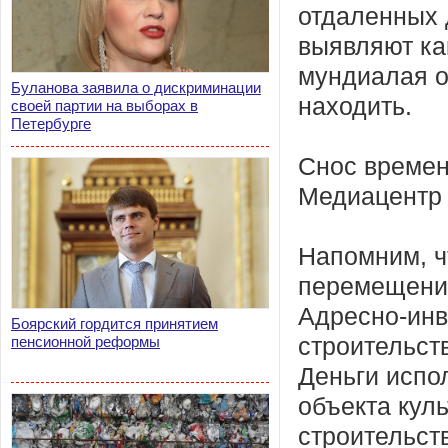
отдаленных 
выявляют как
мундиалая о
Буланова заявила о дискриминации
находить.
своей партии на выборах в
Петербурге
Снос времен
Медиацентр 
Напомним, ч
перемещение
Адресно-инв
Боярский гордится принятием
пенсионной реформы
строительств
Деньги испо
объекта кул
строительст