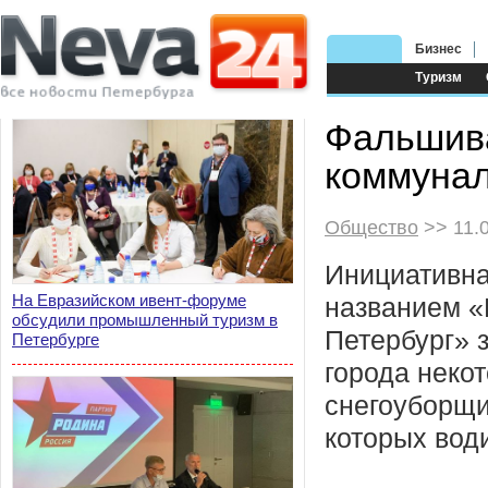
Бизнес
Туризм
Фальшива
коммунал
Общество
>> 11.
Инициативна
На Евразийском ивент-форуме
названием 
обсудили промышленный туризм в
Петербург» 
Петербурге
города неко
снегоуборщи
которых вод