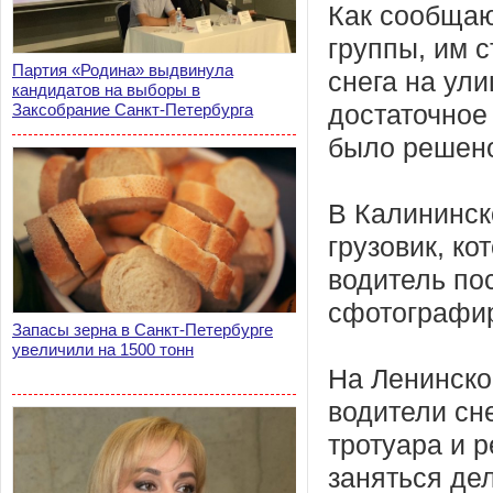
Как сообщаю
группы, им с
Партия «Родина» выдвинула
снега на ули
кандидатов на выборы в
Заксобрание Санкт-Петербурга
достаточное
было решено
В Калининск
грузовик, к
водитель по
сфотографир
Запасы зерна в Санкт-Петербурге
увеличили на 1500 тонн
На Ленинско
водители сн
тротуара и р
заняться де