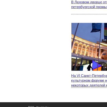
В Ледовом дворце от
петербургской пром
На VI Санкт-Петерб
культурном форуме н
некоторых деятелей 