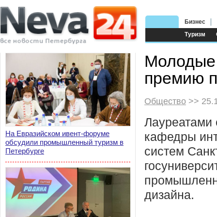
Бизнес
Туризм
Молодые 
премию п
Общество
>> 25.
Лауреатами 
На Евразийском ивент-форуме
кафедры ин
обсудили промышленный туризм в
систем Санк
Петербурге
госуниверси
промышленн
дизайна.