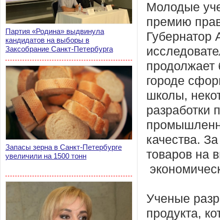
Молодые уче
премию прав
Партия «Родина» выдвинула
Губернатор 
кандидатов на выборы в
Заксобрание Санкт-Петербурга
исследовате
продолжает 
городе сфо
школы, неко
разработки 
промышленно
качества. За
Запасы зерна в Санкт-Петербурге
товаров на 
увеличили на 1500 тонн
экономическ
Ученые разр
продукта, к