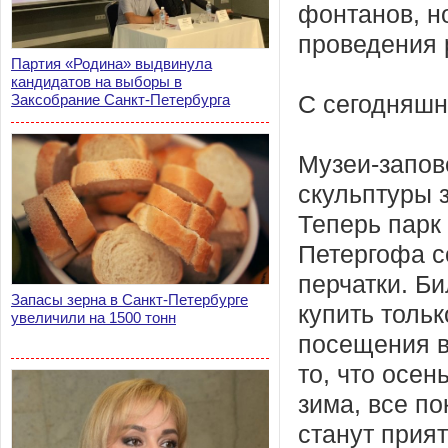
фонтанов, но
проведения 
Партия «Родина» выдвинула
кандидатов на выборы в
Заксобрание Санкт-Петербурга
С сегодняшн
Музеи-запов
скульптуры 
Теперь парк 
Петергофа с
перчатки. Б
Запасы зерна в Санкт-Петербурге
купить тольк
увеличили на 1500 тонн
посещения в
то, что осен
зима, все по
станут прия