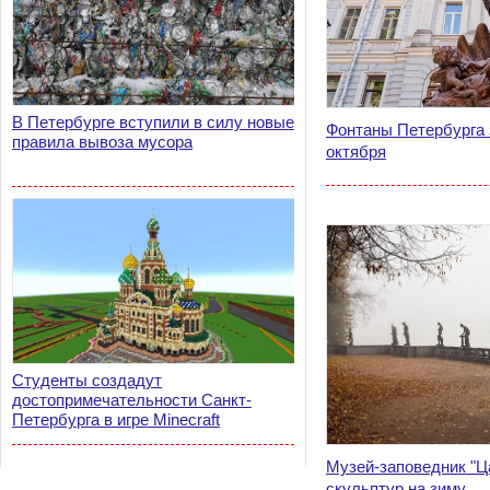
В Петербурге вступили в силу новые
Фонтаны Петербурга 
правила вывоза мусора
октября
Студенты создадут
достопримечательности Санкт-
Петербурга в игре Minecraft
Музей-заповедник "Ц
скульптур на зиму