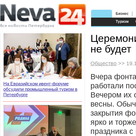
Бизнес
Туризм
Церемони
не будет
Общество
>> 19.
Вчера фонт
На Евразийском ивент-форуме
работали по
обсудили промышленный туризм в
Вечером их 
Петербурге
весны. Обы
закрытия фо
ярко и торже
праздника с