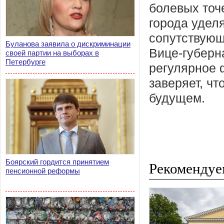
болевых точ
города удел
сопутствующ
Буланова заявила о дискриминации
Вице-губерн
своей партии на выборах в
Петербурге
регулярное 
заверяет, ч
будущем.
Боярский гордится принятием
Рекомендуе
пенсионной реформы