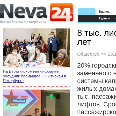
Бизнес
Туризм
8 тыс. л
лет
Общество
>> 26.
20% городск
На Евразийском ивент-форуме
заменено с 
обсудили промышленный туризм в
системы капр
Петербурге
жилых домах
тыс. пассаж
лифтов. Сро
пассажирско