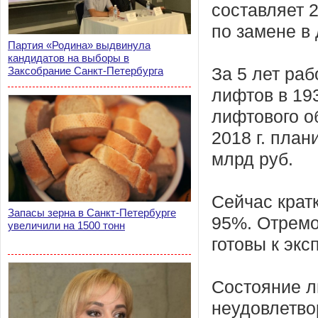
составляет 2
по замене в
Партия «Родина» выдвинула
кандидатов на выборы в
Заксобрание Санкт-Петербурга
За 5 лет ра
лифтов в 19
лифтового о
2018 г. план
млрд руб.
Сейчас крат
Запасы зерна в Санкт-Петербурге
95%. Отремо
увеличили на 1500 тонн
готовы к эк
Состояние л
неудовлетво