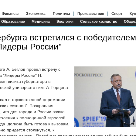
Финансы
Экономика
Политика
Происшествия
Спорт
Кул
Образование
Медицина
Экология
Сельское хозяйство
Общес
рбурга встретился с победителем
"Лидеры России"
га А. Беглов провел встречу с
а "Лидеры России" Н.
мя визита губернатора в
еский университет им. А. Герцена.
овал в торжественной церемонии
ских сезонов". Поздравляя
, что для города и России важна
коления к полноценной взрослой
да должна быть готова к вызовам,
но придется столкнуться, к