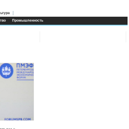
ьтура
тво
Промышленность