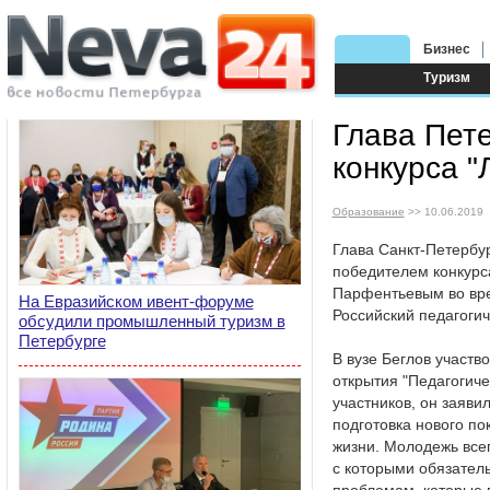
Бизнес
Туризм
Глава Пете
конкурса 
Образование
>> 10.06.2019
Глава Санкт-Петербур
победителем конкурс
Парфентьевым во вре
На Евразийском ивент-форуме
Российский педагогич
обсудили промышленный туризм в
Петербурге
В вузе Беглов участв
открытия "Педагогиче
участников, он заявил
подготовка нового по
жизни. Молодежь всег
с которыми обязатель