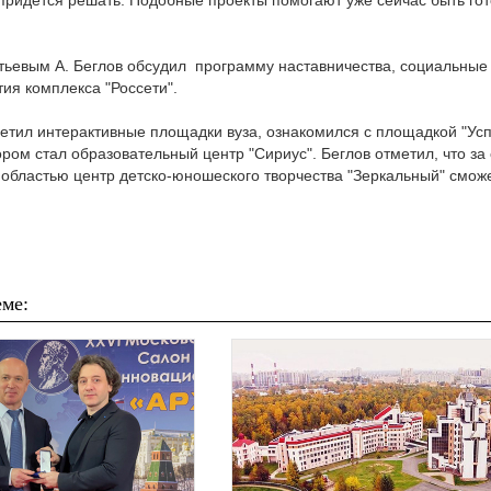
придется решать. Подобные проекты помогают уже сейчас быть го
тьевым А. Беглов обсудил программу наставничества, социальные 
ия комплекса "Россети".
етил интерактивные площадки вуза, ознакомился с площадкой "Усп
ором стал образовательный центр "Сириус". Беглов отметил, что за
нобластью центр детско-юношеского творчества "Зеркальный" смож
ме: