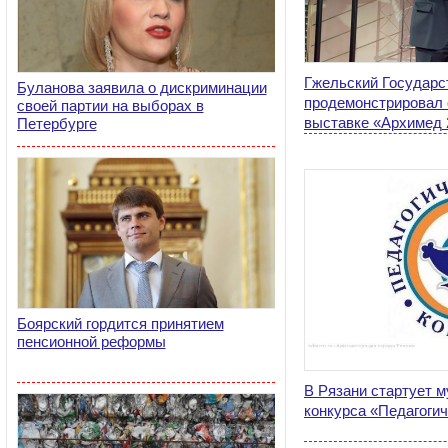
Гжельский Государс
Буланова заявила о дискриминации
продемонстрировал 
своей партии на выборах в
выставке «Архимед 
Петербурге
Боярский гордится принятием
пенсионной реформы
В Рязани стартует 
конкурса «Педагоги