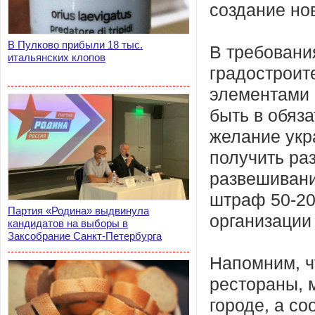
создание но
В Пулково прибыли 18 тыс.
В требовани
итальянских клопов
градостроит
элементами 
быть в обяз
желание укр
получить ра
развешивание
штраф 50-20
Партия «Родина» выдвинула
организации
кандидатов на выборы в
Заксобрание Санкт-Петербурга
Напомним, ч
рестораны, 
городе, а с