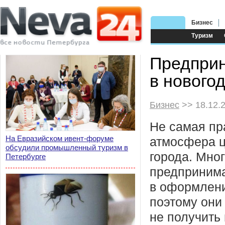
Бизнес
Туризм
Предприн
в нового
Бизнес
>> 18.12.
Не самая пр
На Евразийском ивент-форуме
атмосфера ц
обсудили промышленный туризм в
города. Мно
Петербурге
предпринима
в оформлени
поэтому они 
не получить