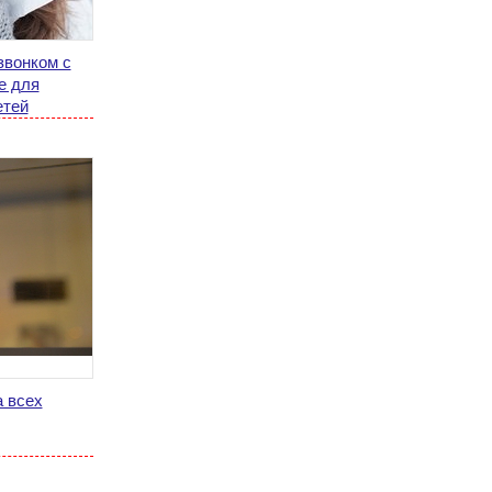
звонком с
е для
етей
а всех