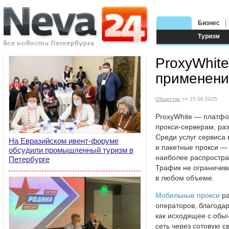
Бизнес
Туризм
ProxyWhit
применени
Общество
>> 25.06.2025
ProxyWhite — платфо
прокси-серверам, ра
Среди услуг сервиса
На Евразийском ивент-форуме
и пакетные прокси — 
обсудили промышленный туризм в
наиболее распростра
Петербурге
Трафик не ограничив
в любом объеме.
Мобильные прокси
ра
операторов, благода
как исходящее с обыч
сеть через сотовую с