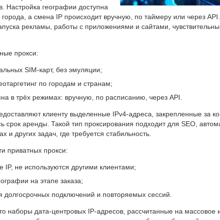
в. Настройка географии доступна
 города, а смена IP происходит вручную, по таймеру или через API
апуска рекламы, работы с приложениями и сайтами, чувствительны
ные прокси:
льных SIM-карт, без эмуляции;
отаргетинг по городам и странам;
пна в трёх режимах: вручную, по расписанию, через API.
доставляют клиенту выделенные IPv4-адреса, закрепленные за к
ь срок аренды. Такой тип проксирования подходит для SEO, автом
х и других задач, где требуется стабильность.
и приватных прокси:
 IP, не используются другими клиентами;
еографии на этапе заказа;
 долгосрочных подключений и повторяемых сессий.
о наборы дата-центровых IP-адресов, рассчитанные на массовое 