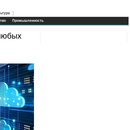
ьтура
тво
Промышленность
 любых