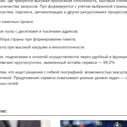
ах, где требуется высокая пропускная способность, быстрый откл
количества запросов. Пул формируется с учётом выбранной стран
истем, парсинга, автоматизации и других ресурсоемких процессов
 пакетных прокси:
 пулы с десятками и тысячами адресов;
бора страны при формировании пакета;
ота при высокой нагрузке и многопоточности.
и, подписками и оплатой осуществляется через удобный и функц
твечает круглосуточно, заявленный аптайм сервиса — 99,2%.
 тем, кто ищет решения с гибкой географией, возможностью масшт
итикой. Предложения сервиса охватывают разные уровни задач — 
ных сетей.
ме: