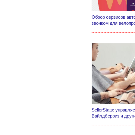
Обзор сервисов авт
звонком для велопро
SellerStats: управл
Вайлдберриз и друг