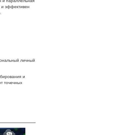
ик и параллельная
ы и эффективен
.
иональный личный
абирования и
от точечных