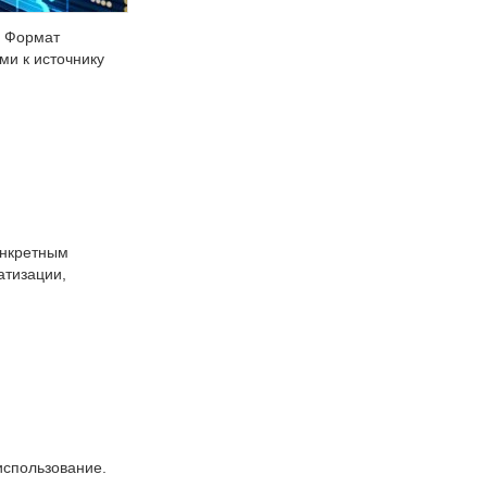
. Формат
ми к источнику
онкретным
атизации,
использование.