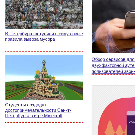
В Петербурге вступили в силу новые
правила вывоза мусора
Обзор сервисов для
двухфакторной ауте
пользователей звонк
2025 год.
Студенты создадут
достопримечательности Санкт-
Петербурга в игре Minecraft