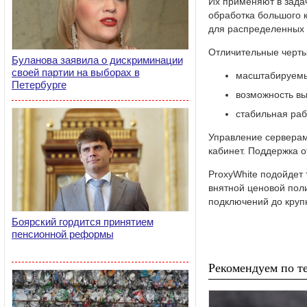
Их применяют в задач
обработка большого 
для распределенных с
Отличительные черты
Буланова заявила о дискриминации
своей партии на выборах в
масштабируемые
Петербурге
возможность вы
стабильная раб
Управление серверам
кабинет. Поддержка о
ProxyWhite подойдет
внятной ценовой пол
подключений до круп
Боярский гордится принятием
пенсионной реформы
Рекомендуем по те