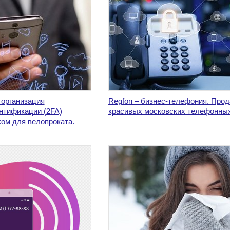
 организация
Regfon – бизнес-телефония. Про
нтификации (2FA)
красивых московских телефонны
ом для велопроката.