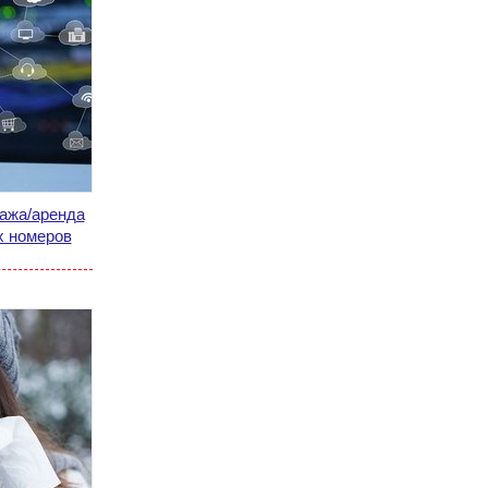
дажа/аренда
х номеров