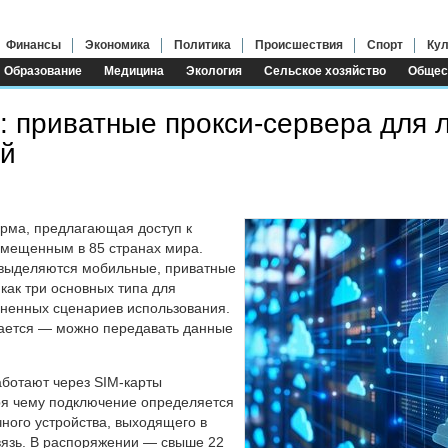
Финансы
Экономика
Политика
Происшествия
Спорт
Кул
Образование
Медицина
Экология
Сельское хозяйство
Общес
e: приватные прокси-сервера для
й
рма, предлагающая доступ к
змещенным в 85 странах мира.
 выделяются мобильные, приватные
как три основных типа для
ненных сценариев использования.
ается — можно передавать данные
ботают через SIM-карты
ря чему подключение определяется
ного устройства, выходящего в
вязь. В распоряжении — свыше 22