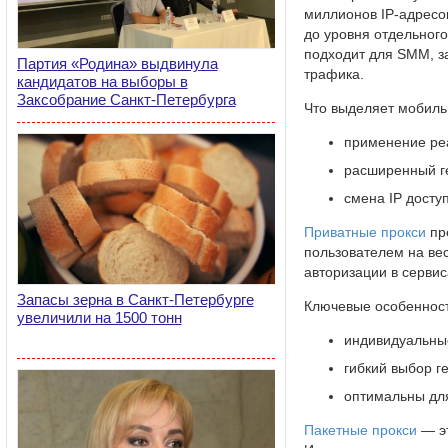
миллионов IP-адресо
до уровня отдельного
подходит для SMM, з
Партия «Родина» выдвинула
трафика.
кандидатов на выборы в
Заксобрание Санкт-Петербурга
Что выделяет мобиль
применение реа
расширенный ге
смена IP досту
Приватные прокси
пре
пользователем на вес
авторизации в сервиса
Запасы зерна в Санкт-Петербурге
Ключевые особенност
увеличили на 1500 тонн
индивидуальные
гибкий выбор г
оптимальны для
Пакетные прокси
— эт