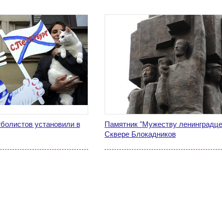
тболистов установили в
Памятник "Мужеству ленинградце
Сквере Блокадников