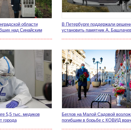
нградской области
В Петербурге поддержали решен
ибших над Синайским
установить памятник А. Башлаче
ге 5,5 тыс. медиков
Беглов на Малой Садовой возлож
т города
погибшим в борьбе с КОВИД вра