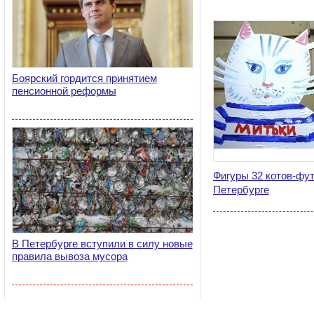
Боярский гордится принятием
пенсионной реформы
Фигуры 32 котов-фу
Петербурге
В Петербурге вступили в силу новые
правила вывоза мусора