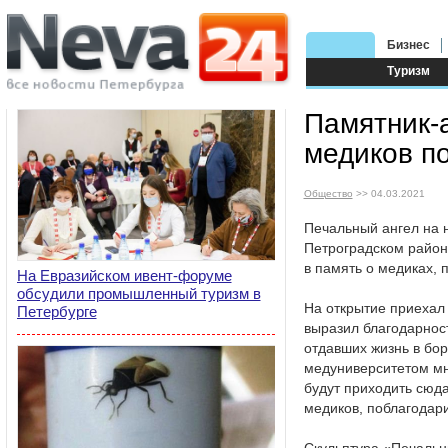
Бизнес
Туризм
Памятник-а
медиков п
Общество
>> 04.03.2021
Печальный ангел на 
Петроградском район
в память о медиках, 
На Евразийском ивент-форуме
обсудили промышленный туризм в
На открытие приехал 
Петербурге
выразил благодарнос
отдавших жизнь в бо
медуниверситетом мн
будут приходить сюда
медиков, поблагодари