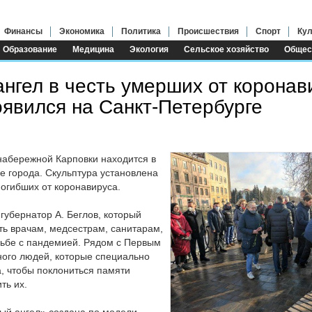
Финансы
Экономика
Политика
Происшествия
Спорт
Кул
Образование
Медицина
Экология
Сельское хозяйство
Общес
нгел в честь умерших от коронав
оявился на Санкт-Петербурге
набережной Карповки находится в
е города. Скульптура установлена
погибших от коронавируса.
губернатор А. Беглов, который
ть врачам, медсестрам, санитарам,
рьбе с пандемией. Рядом с Первым
ого людей, которые специально
, чтобы поклониться памяти
ть их.