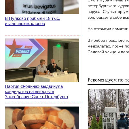
Скульптура «Печальн
петербургского худож
вируса. Скульптор ум
воплощает в себе всю
В Пулково прибыли 18 тыс.
итальянских клопов
На открытии памятни
В ноябре прошлого го
медхалатах, позже п
Садовой улице и пер
Рекомендуем по те
Партия «Родина» выдвинула
кандидатов на выборы в
Заксобрание Санкт-Петербурга