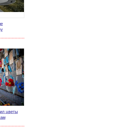
ие
ву
ил цветы
чам