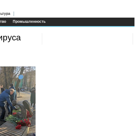
ьтура
тво
Промышленность
ируса