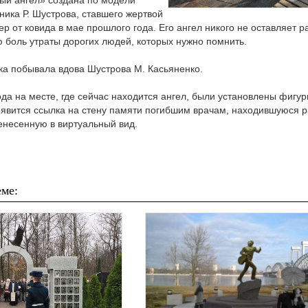
ый ангел» создана по модели
ника Р. Шустрова, ставшего жертвой
ер от ковида в мае прошлого года. Его ангел никого не оставляет 
 боль утраты дорогих людей, которых нужно помнить.
ка побывала вдова Шустрова М. Касьяненко.
да на месте, где сейчас находится ангел, были установлены фигуры
оявится ссылка на стену памяти погибшим врачам, находившуюся 
енесенную в виртуальный вид.
ме: