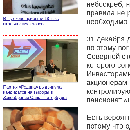
небоскреб, 
правила не 
В Пулково прибыли 18 тыс.
необходимо 
итальянских клопов
31 декабря 
по этому во
Северной ст
которого соп
Инвесторами 
акционерам 
Партия «Родина» выдвинула
контролирую
кандидатов на выборы в
Заксобрание Санкт-Петербурга
пансионат «
Есть вероятн
потому что 