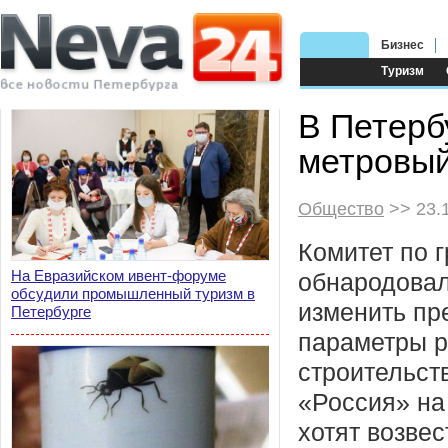
Бизнес
Туризм
В Петерб
метровый
Общество
>> 23.
Комитет по 
На Евразийском ивент-форуме
обнародова
обсудили промышленный туризм в
изменить пр
Петербурге
параметры 
строительст
«Россия» на
хотят возве