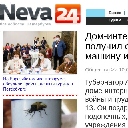
Бизнес
Туризм
Дом-инте
получил 
машину и
Общество
>> 10.
На Евразийском ивент-форуме
Губернатор 
обсудили промышленный туризм в
Петербурге
доме-интерн
войны и труд
13. Он позд
подопечных,
учреждения.