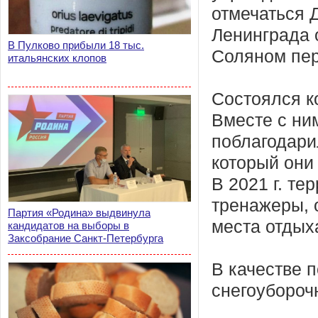
отмечаться 
Ленинграда о
В Пулково прибыли 18 тыс.
Соляном пер
итальянских клопов
Состоялся к
Вместе с ни
поблагодарил
который они
В 2021 г. те
тренажеры, 
Партия «Родина» выдвинула
места отдых
кандидатов на выборы в
Заксобрание Санкт-Петербурга
В качестве 
снегоубороч