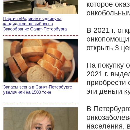
которое ока
онкобольным
Партия «Родина» выдвинула
кандидатов на выборы в
Заксобрание Санкт-Петербурга
В 2021 г. от
онкопомощи, 
открыть 3 це
На покупку 
2021 г. выд
приобрести 
Запасы зерна в Санкт-Петербурге
эти деньги 
увеличили на 1500 тонн
В Петербург
онкозаболева
населения, в