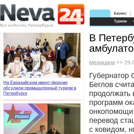
Бизнес
Туризм
В Петерб
амбулато
Медицина
>> 25.
Губернатор 
На Евразийском ивент-форуме
Беглов счит
обсудили промышленный туризм в
продолжать
Петербурге
программ ок
онкопомощи.
перевод ста
с ковидом, 