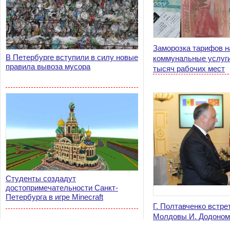
Заморозка тарифов н
В Петербурге вступили в силу новые
коммунальные услуги
правила вывоза мусора
тысяч рабочих мест
Студенты создадут
достопримечательности Санкт-
Петербурга в игре Minecraft
Г. Полтавченко встре
Молдовы И. Додоном