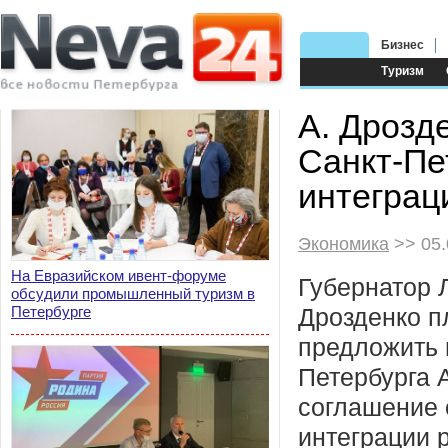
Бизнес
Туризм
А. Дрозд
Санкт-Пе
интеграц
Экономика
>> 05.
На Евразийском ивент-форуме
Губернатор 
обсудили промышленный туризм в
Петербурге
Дрозденко п
предложить 
Петербурга А
соглашение 
интеграции 