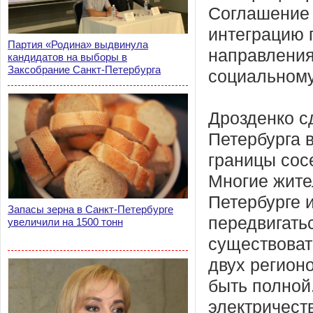
Соглашение 
интеграцию 
Партия «Родина» выдвинула
направления
кандидатов на выборы в
Заксобрание Санкт-Петербурга
социальному
Дрозденко с
Петербурга в
границы сос
Многие жите
Петербурге 
Запасы зерна в Санкт-Петербурге
передвигать
увеличили на 1500 тонн
существоват
двух регионо
быть полной.
электричест