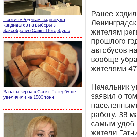
Ранее ходил
Партия «Родина» выдвинула
Ленинградск
кандидатов на выборы в
Заксобрание Санкт-Петербурга
жителям рег
прошлого го
автобусов н
вообще убра
жителями 47-
Начальник у
Запасы зерна в Санкт-Петербурге
заявил о то
увеличили на 1500 тонн
населенными
работу. 38 м
самым удобн
жители Гатч