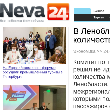
Бизнес
Туризм
В Ленобл
количест
Экономика
>> 24.
Комитет по 
На Евразийском ивент-форуме
решил не ид
обсудили промышленный туризм в
количества 
Петербурге
Ленобласти. 
межрегиона
которыми по
пассажиров 