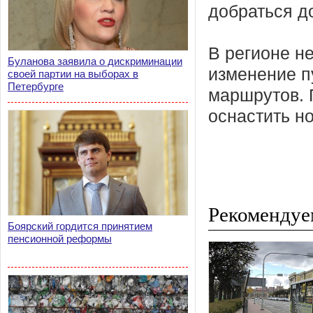
добраться д
В регионе н
Буланова заявила о дискриминации
изменение п
своей партии на выборах в
Петербурге
маршрутов. 
оснастить н
Рекомендуе
Боярский гордится принятием
пенсионной реформы